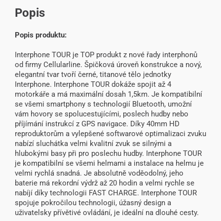
Popis
Popis produktu:
Interphone TOUR je TOP produkt z nové řady interphonů
od firmy Cellularline. Špičková úroveň konstrukce a nový,
elegantní tvar tvoří černé, titanové tělo jednotky
Interphone. Interphone TOUR dokáže spojit až 4
motorkáře a má maximální dosah 1,5km. Je kompatibilní
se všemi smartphony s technologií Bluetooth, umožní
vám hovory se spolucestujícími, poslech hudby nebo
příjímání instrukcí z GPS navigace. Díky 40mm HD
reproduktorům a vylepšené softwarové optimalizaci zvuku
nabízí sluchátka velmi kvalitní zvuk se silnými a
hlubokými basy při pro poslechu hudby. Interphone TOUR
je kompatibilní se všemi helmami a instalace na helmu je
velmi rychlá snadná. Je absolutně voděodolný, jeho
baterie má rekordní výdrž až 20 hodin a velmi rychle se
nabíjí díky technologii FAST CHARGE. Interphone TOUR
spojuje pokročilou technologii, úžasný design a
uživatelsky přívětivé ovládání, je ideální na dlouhé cesty.