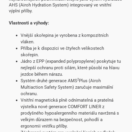
AHS (Airoh Hydration System) integrovaný ve vnitřní
výplni přilby.
Vlastnosti a výhody:
Vnější skořepina je vyrobena z kompozitních
vláken.
Přilba je k dispozici ve čtyřech velikostech
skořepin.
Jádro z EPP (expanded polypropylene) poskytuje tu
nejlepší ochranu proti silám, které působí na hlavu
jezdce během nárazu.
2
Systém druhé generace AMS
Plus (Airoh
Multiaction Safety System) zaručuje maximální
ochranu.
Vnitřní magnetická plně odnímatelná a pratelná
výstelka nové generace COMFORT LINER z
prodyšného hypoalergenního materiálu navržená s
velkým důrazem na bezpečnost, pohodlí a
ergonomii vnitřku přilby.