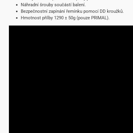
Náhradní šrouby součástí balení.
Bezpečnostní zapínání řemínku pomocí DD kroužků.
Hmotnost přilby 1290 ± 50g (pouze PRIMAL).