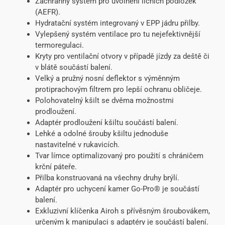
Záchranný systém pro uvolnění lícních podložek
(AEFR).
Hydratační systém integrovaný v EPP jádru přilby.
Vylepšený systém ventilace pro tu nejefektivnější
termoregulaci.
Kryty pro ventilační otvory v případě jízdy za deště či
v blátě součástí balení.
Velký a pružný nosní deflektor s výměnným
protiprachovým filtrem pro lepší ochranu obličeje.
Polohovatelný kšilt se dvěma možnostmi
prodloužení.
Adaptér prodloužení kšiltu součástí balení.
Lehké a odolné šrouby kšiltu jednoduše
nastavitelné v rukavicích.
Tvar límce optimalizovaný pro použití s chráničem
krční páteře.
Přilba konstruovaná na všechny druhy brýlí.
Adaptér pro uchycení kamer Go-Pro® je součástí
balení.
Exkluzivní klíčenka Airoh s přívěsným šroubovákem,
určeným k manipulaci s adaptéry je součástí balení.