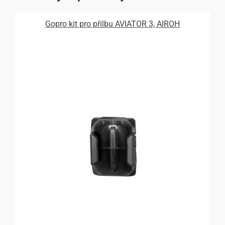
Gopro kit pro přilbu AVIATOR 3, AIROH