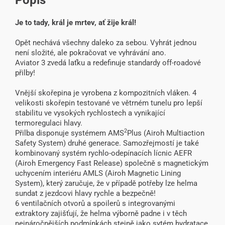
Popis
Je to tady, král je mrtev, ať žije král!
Opět nechává všechny daleko za sebou. Vyhrát jednou
není složité, ale pokračovat ve vyhrávání ano.
Aviator 3 zvedá laťku a redefinuje standardy off-roadové
přilby!
Vnější skořepina je vyrobena z kompozitních vláken. 4
velikosti skořepin testované ve větrném tunelu pro lepší
stabilitu ve vysokých rychlostech a vynikající
termoregulaci hlavy.
2
Přilba disponuje systémem AMS
Plus (Airoh Multiaction
Safety System) druhé generace. Samozřejmostí je také
kombinovaný systém rychlo-odepínacích lícnic AEFR
(Airoh Emergency Fast Release) společně s magnetickým
uchycením interiéru AMLS (Airoh Magnetic Lining
System), který zaručuje, že v případě potřeby lze helma
sundat z jezdcovi hlavy rychle a bezpečně!
6 ventilačních otvorů a spoilerů s integrovanými
extraktory zajišťují, že helma výborně padne i v těch
nejnáročnějších podmínkách stejně jako sytém hydratace