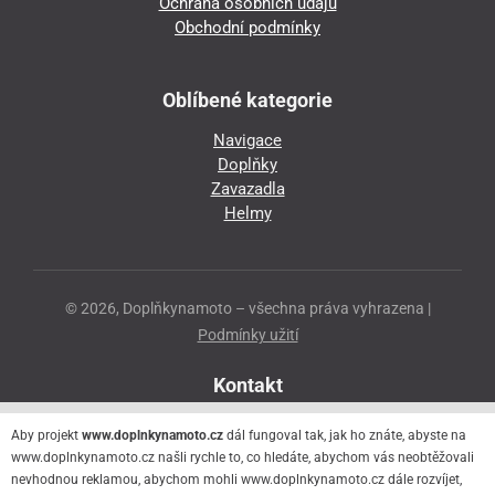
Ochrana osobních údajů
Obchodní podmínky
Oblíbené kategorie
Navigace
Doplňky
Zavazadla
Helmy
© 2026, Doplňkynamoto – všechna práva vyhrazena |
Podmínky užití
Kontakt
Přeloučská 86
Aby projekt
www.doplnkynamoto.cz
dál fungoval tak, jak ho znáte, abyste na
530 06 Pardubice - Staré Čivice
www.doplnkynamoto.cz našli rychle to, co hledáte, abychom vás neobtěžovali
nevhodnou reklamou, abychom mohli www.doplnkynamoto.cz dále rozvíjet,