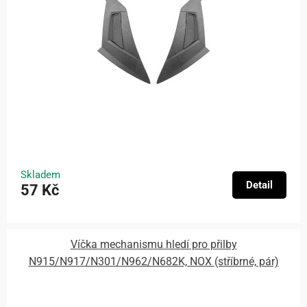
Skladem
Detail
57 Kč
Víčka mechanismu hledí pro přilby
N915/N917/N301/N962/N682K, NOX (stříbrné, pár)