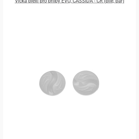
Víčka plexi pro přilby EVO, CASSIDA - ČR (bílé, pár)