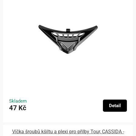
Skladem
Detail
47 Kč
Víčka šroubů kšiltu a plexi pro přilby Tour, CASSIDA -