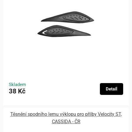
Skladem
Detail
38 Kč
Těsnění spodního lemu výklopu pro přilby Velocity ST,
CASSIDA - ČR