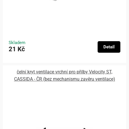
Skladem
Detail
21 Kč
čelní kryt ventilace vrchní pro přilby Velocity ST,
CASSIDA - ČR (bez mechanismu zavěru ventilace)