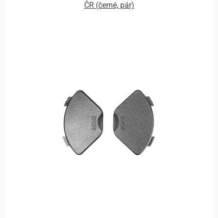
ČR (černé, pár)