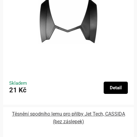
Skladem
Detail
21 Kč
Těsnění spodního lemu pro přilby Jet Tech, CASSIDA
(bez záslepek)