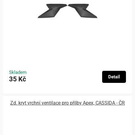
Skladem
Detail
35 Kč
Zd. kryt vrchní ventilace pro přilby Apex, CASSIDA - ČR