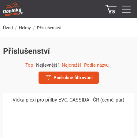
Úvod
Helmy
Příslušenství
Příslušenství
Top
Nejlevnější
Nejdražší
Podle názvu
Podrobné filtrování
Víčka plexi pro přilby EVO, CASSIDA - ČR (černé, pár)