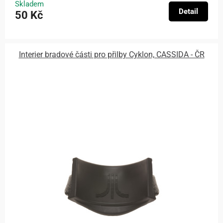
Skladem
Detail
50 Kč
Interier bradové části pro přilby Cyklon, CASSIDA - ČR