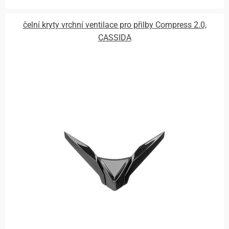
čelní kryty vrchní ventilace pro přilby Compress 2.0,
CASSIDA