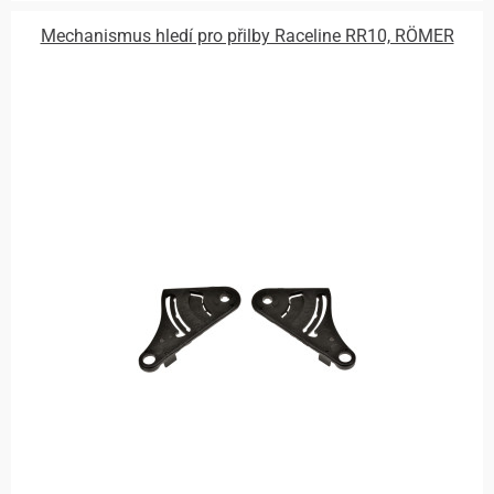
Mechanismus hledí pro přilby Raceline RR10, RÖMER