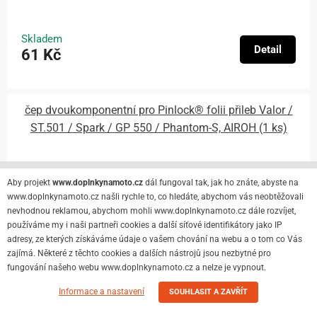
Skladem
Detail
61 Kč
čep dvoukomponentní pro Pinlock® folii přileb Valor /
ST.501 / Spark / GP 550 / Phantom-S, AIROH (1 ks)
Aby projekt
www.doplnkynamoto.cz
dál fungoval tak, jak ho znáte, abyste na
www.doplnkynamoto.cz našli rychle to, co hledáte, abychom vás neobtěžovali
nevhodnou reklamou, abychom mohli www.doplnkynamoto.cz dále rozvíjet,
používáme my i naši partneři cookies a další síťové identifikátory jako IP
adresy, ze kterých získáváme údaje o vašem chování na webu a o tom co Vás
zajímá. Některé z těchto cookies a dalších nástrojů jsou nezbytné pro
fungování našeho webu www.doplnkynamoto.cz a nelze je vypnout.
Informace a nastavení
SOUHLASIT A ZAVŘÍT