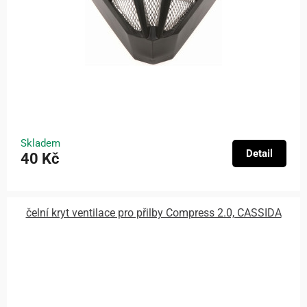
Skladem
Detail
40 Kč
čelní kryt ventilace pro přilby Compress 2.0, CASSIDA