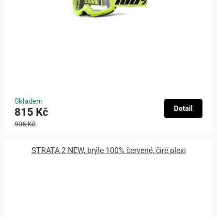
Skladem
Detail
815 Kč
906 Kč
STRATA 2 NEW, brýle 100% červené, čiré plexi