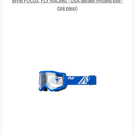
Brýle FOCUS, FLY RACING - USA dětské (modré/bílé -
čiré plexi)