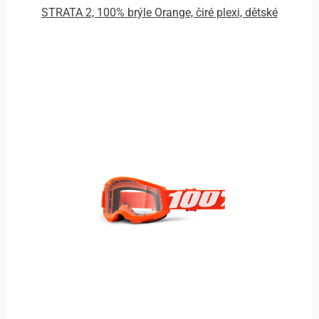
STRATA 2, 100% brýle Orange, čiré plexi, dětské