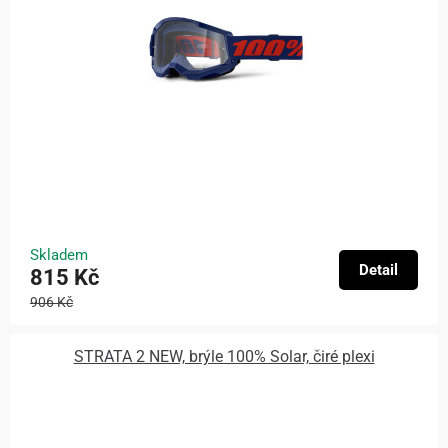
Skladem
Detail
815 Kč
906 Kč
STRATA 2 NEW, brýle 100% Solar, čiré plexi