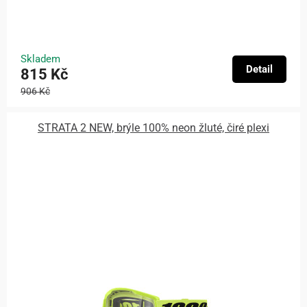
Skladem
Detail
815 Kč
906 Kč
STRATA 2 NEW, brýle 100% neon žluté, čiré plexi