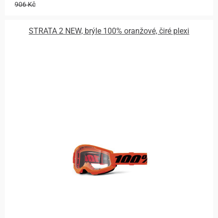
906 Kč
STRATA 2 NEW, brýle 100% oranžové, čiré plexi