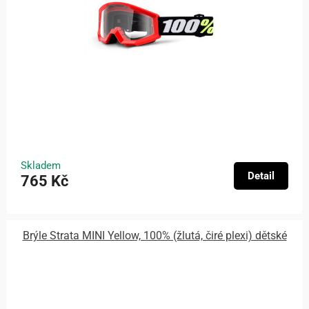
Skladem
Detail
765 Kč
Brýle Strata MINI Yellow, 100% (žlutá, čiré plexi) dětské