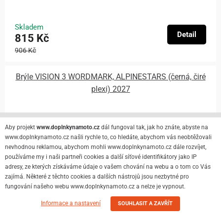
Skladem
Detail
815 Kč
906 Kč
Brýle VISION 3 WORDMARK, ALPINESTARS (černá, čiré
plexi) 2027
Aby projekt
www.doplnkynamoto.cz
dál fungoval tak, jak ho znáte, abyste na
www.doplnkynamoto.cz našli rychle to, co hledáte, abychom vás neobtěžovali
nevhodnou reklamou, abychom mohli www.doplnkynamoto.cz dále rozvíjet,
používáme my i naši partneři cookies a další síťové identifikátory jako IP
adresy, ze kterých získáváme údaje o vašem chování na webu a o tom co Vás
zajímá. Některé z těchto cookies a dalších nástrojů jsou nezbytné pro
fungování našeho webu www.doplnkynamoto.cz a nelze je vypnout.
Informace a nastavení
SOUHLASIT A ZAVŘÍT