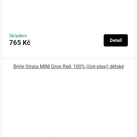
Skladem
Detail
765 Kč
Brýle Strata MINI Gron Red, 100% (čiré plexi) dětské