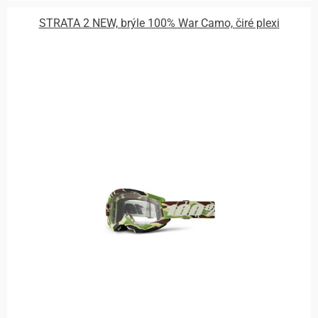
STRATA 2 NEW, brýle 100% War Camo, čiré plexi