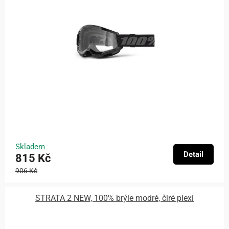
Skladem
Detail
815 Kč
906 Kč
STRATA 2 NEW, 100% brýle modré, čiré plexi