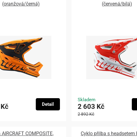
(oranžová/černá)
(červená/bílá)
Skladem
Detail
 Kč
2 603 Kč
2 892 Kč
ba AIRCRAFT COMPOSITE,
Cyklo přilba s headsetem