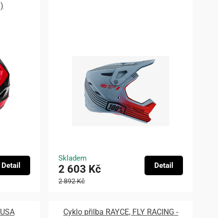
)
Skladem
Detail
Detail
2 603 Kč
2 892 Kč
 USA
Cyklo přilba RAYCE, FLY RACING -