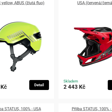
 yellow, ABUS (žlutá fluo)
USA (červená/černá
Skladem
Detail
 Kč
2 443 Kč
lba STATUS, 100% - USA
Přilba STATUS, 100% -