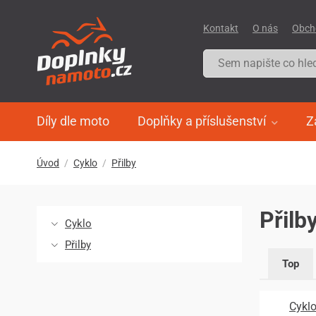
Kontakt
O nás
Obch
Díly dle moto
Doplňky a příslušenství
Z
Úvod
Cyklo
Přilby
Přilb
Cyklo
Přilby
Top
Cyklo