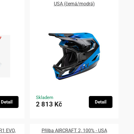
USA (černá/modrá)
Skladem
Detail
Detail
2 813 Kč
 R1 EVO,
Přilba AIRCRAFT 2, 100% - USA