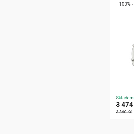
100% -
Skladem
3 474
3 860 Kč