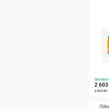
Skladem
2 603
2 892 Kč
Přil