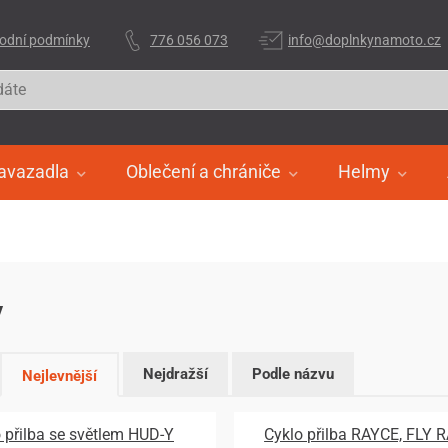
odní podmínky
776 056 073
info@doplnkynamoto.cz
avazadla
Oblečení a chrániče
Helmy
y
Nejdražší
Podle názvu
Nejlevnější
 přilba se světlem HUD-Y
Cyklo přilba RAYCE, FLY 