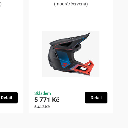
)
(modrá/červená)
Skladem
Detail
Detail
5 771 Kč
6 412 Kč