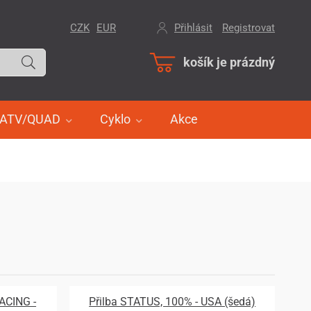
CZK
EUR
Přihlásit
/
Registrovat
košík je prázdný
ATV/QUAD
Cyklo
Akce
RACING -
Přilba STATUS, 100% - USA (šedá)