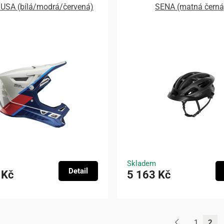
 USA (bílá/modrá/červená)
SENA (matná černá
Skladem
Detail
 Kč
5 163 Kč
1
2