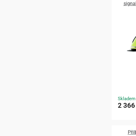
signal
Skladem
2 366
Při