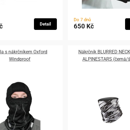
Do 7 dnů
Detail
č
650 Kč
la s nákrčníkem Oxford
Nákrčník BLURRED NECK
Windproof
ALPINESTARS (černá/š