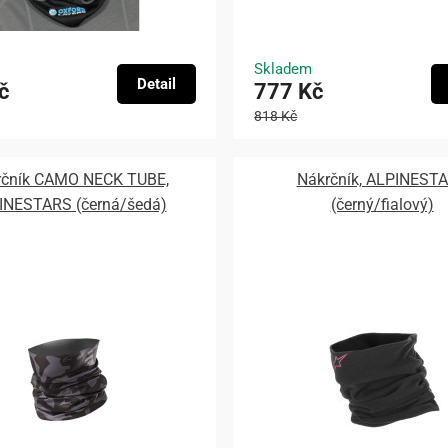
Skladem
Detail
č
777 Kč
818 Kč
rčník CAMO NECK TUBE,
Nákrčník, ALPINEST
INESTARS (černá/šedá)
(černý/fialový)