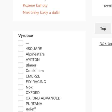
Kožené kalhoty
Texti
Nákrčníky kukly a další
Top
Výrobce
---
Nákrčn
4SQUARE
Alpinestars
AYRTON
Blauer
Coldkillers
EMERZE
FLY RACING
Nox
OXFORD
OXFORD ADVANCED
PURTANA
Roleff