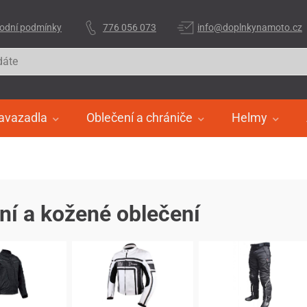
odní podmínky
776 056 073
info@doplnkynamoto.cz
avazadla
Oblečení a chrániče
Helmy
lní a kožené oblečení