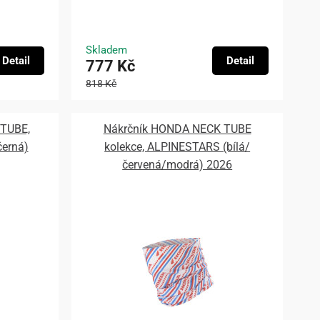
Skladem
Detail
Detail
777 Kč
818 Kč
 TUBE,
Nákrčník HONDA NECK TUBE
erná)
kolekce, ALPINESTARS (bílá/
červená/modrá) 2026