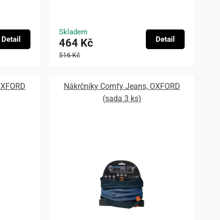
Skladem
Detail
Detail
464 Kč
516 Kč
 OXFORD
Nákrčníky Comfy Jeans, OXFORD
(sada 3 ks)