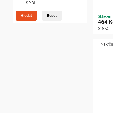
SPIDI
Hledat
Reset
Skladem
464 K
516 Kč
Nákrčn