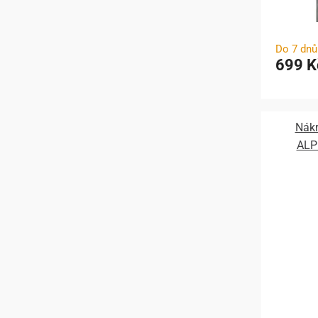
Do 7 dnů
699 K
Nák
ALP