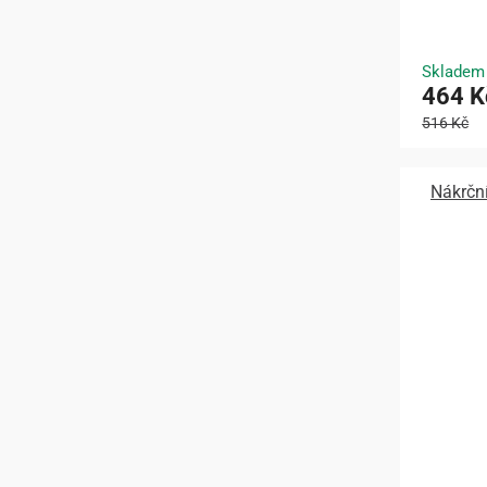
Skladem
464 K
516 Kč
Nákrčn