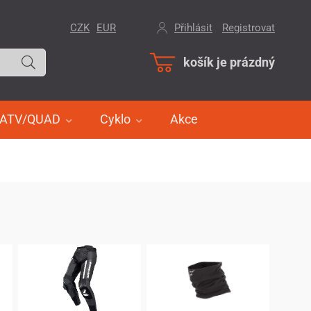
CZK
EUR
Přihlásit
/
Registrovat
košík je prázdný
ATV/QUAD
Cyklo
Akce