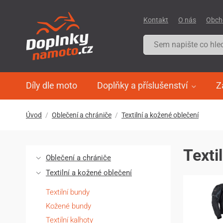
Kontakt
O nás
Obch
Díly dle moto
Doplňky a příslušenství
Z
Úvod
Oblečení a chrániče
Textilní a kožené oblečení
Texti
Oblečení a chrániče
Textilní a kožené oblečení
Textilní bundy
Kožené bundy
Textilní kalhoty