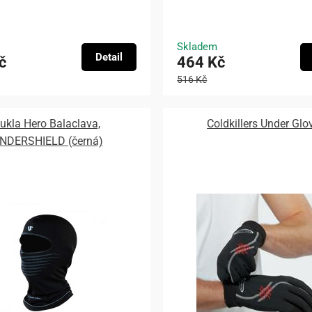
Skladem
Detail
č
464 Kč
516 Kč
ukla Hero Balaclava,
Coldkillers Under Glo
NDERSHIELD (černá)