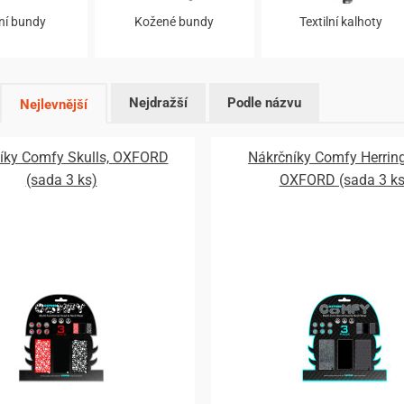
lní bundy
Kožené bundy
Textilní kalhoty
Nejdražší
Podle názvu
Nejlevnější
íky Comfy Skulls, OXFORD
Nákrčníky Comfy Herrin
(sada 3 ks)
OXFORD (sada 3 ks