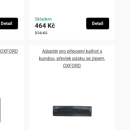
Skladem
Detail
Detail
464 Kč
516 Kč
, OXFORD
Adaptér pro připojení kalhot s
bundou, převlek pásku se zipem,
OXFORD