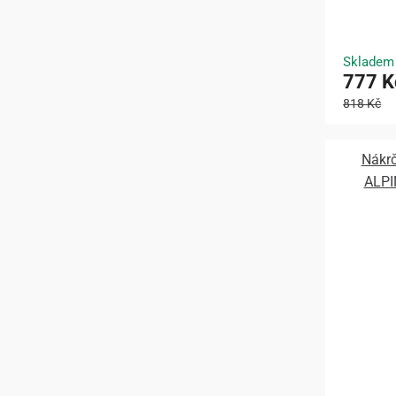
Skladem
777 K
818 Kč
Nákr
ALPI