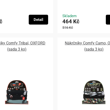
Skladem
Detail
č
464 Kč
516 Kč
íky Comfy Tribal, OXFORD
Nákrčníky Comfy Camo,
(sada 3 ks)
(sada 3 ks)