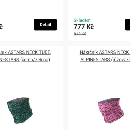
Skladem
Detail
č
777 Kč
818 Kč
čník ASTARS NECK TUBE,
Nákrčník ASTARS NECK
NESTARS (černá/zelená)
ALPINESTARS (růžová/č