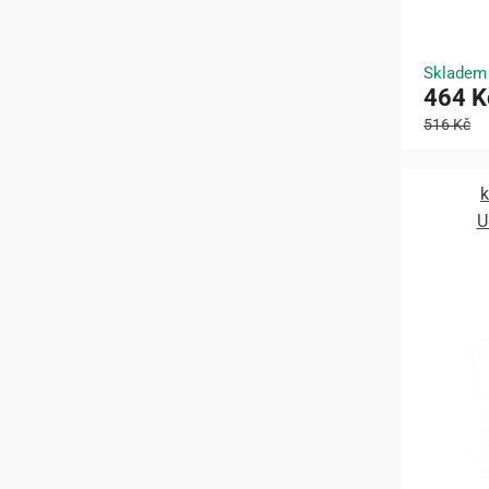
Skladem
464 K
516 Kč
k
U