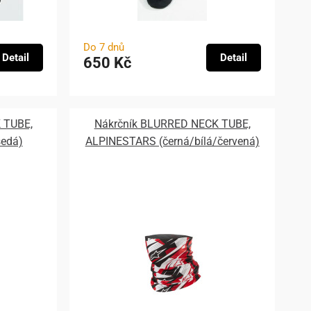
Do 7 dnů
Detail
Detail
650 Kč
 TUBE,
Nákrčník BLURRED NECK TUBE,
edá)
ALPINESTARS (černá/bílá/červená)