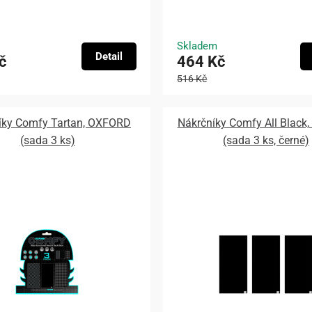
Skladem
Detail
č
464 Kč
516 Kč
íky Comfy Tartan, OXFORD
Nákrčníky Comfy All Black
(sada 3 ks)
(sada 3 ks, černé)