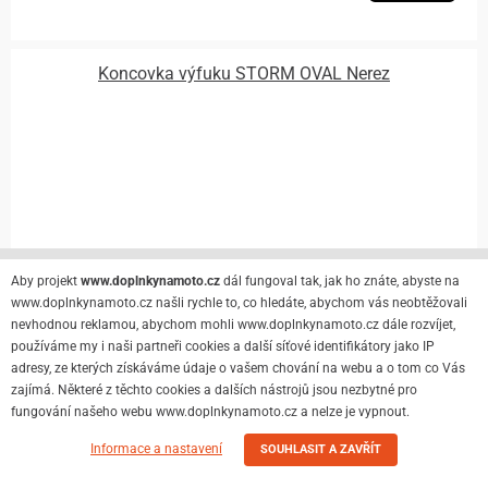
Koncovka výfuku STORM OVAL Nerez
Aby projekt
www.doplnkynamoto.cz
dál fungoval tak, jak ho znáte, abyste na
www.doplnkynamoto.cz našli rychle to, co hledáte, abychom vás neobtěžovali
nevhodnou reklamou, abychom mohli www.doplnkynamoto.cz dále rozvíjet,
používáme my i naši partneři cookies a další síťové identifikátory jako IP
adresy, ze kterých získáváme údaje o vašem chování na webu a o tom co Vás
zajímá. Některé z těchto cookies a dalších nástrojů jsou nezbytné pro
fungování našeho webu www.doplnkynamoto.cz a nelze je vypnout.
Informace a nastavení
SOUHLASIT A ZAVŘÍT