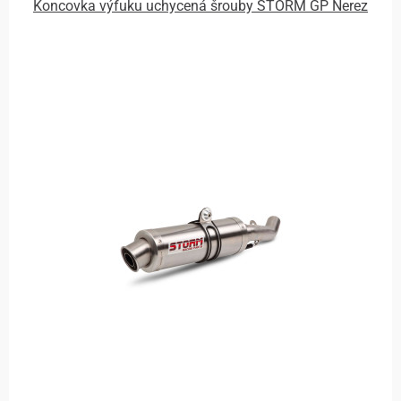
Koncovka výfuku uchycená šrouby STORM GP Nerez