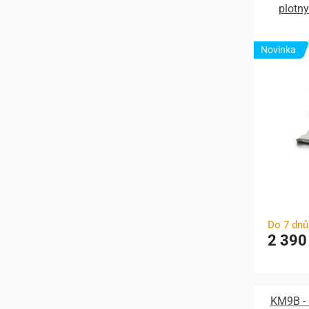
plotn
Novinka
Do 7 dnů
2 390
KM9B - 