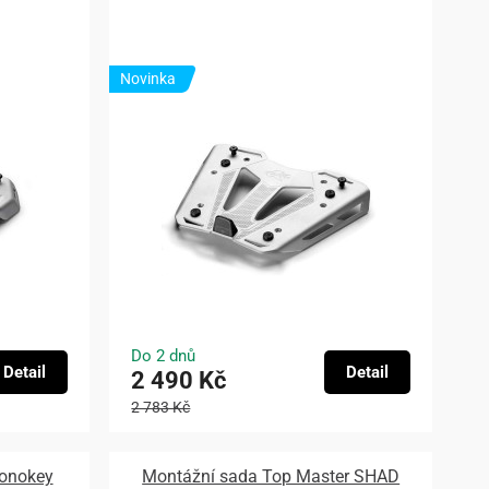
Novinka
Do 2 dnů
Detail
Detail
2 490 Kč
2 783 Kč
monokey
Montážní sada Top Master SHAD