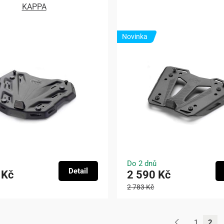
KAPPA
Novinka
Do 2 dnů
Detail
 Kč
2 590 Kč
2 783 Kč
1
2