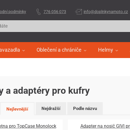
odní podmínky
776 056 073
info@doplnkynamoto.cz
avazadla
Oblečení a chrániče
Helmy
y a adaptéry pro kufry
Nejdražší
Podle názvu
Nejlevnější
tna pro TopCase Monolock
Adapter na nosič GIVI pr