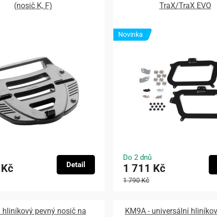
(nosič K, F)
TraX/TraX EVO
Novinka
Do 2 dnů
Detail
 Kč
1 711 Kč
1 790 Kč
hliníkový pevný nosič na
KM9A - universální hliníko