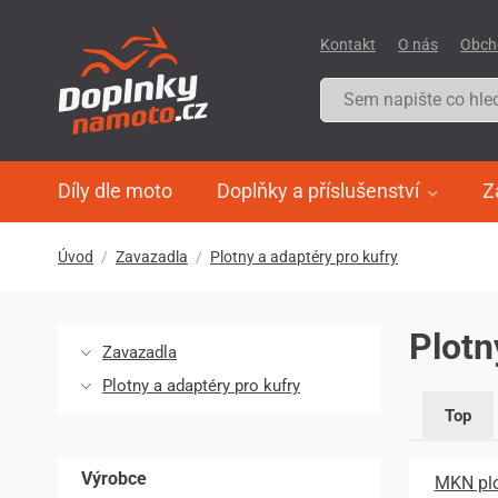
Kontakt
O nás
Obch
Díly dle moto
Doplňky a příslušenství
Z
Úvod
Zavazadla
Plotny a adaptéry pro kufry
Plotn
Zavazadla
Plotny a adaptéry pro kufry
Top
Výrobce
MKN plo