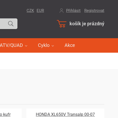
CZK
EUR
Přihlásit
/
Registrovat
košík je prázdný
ATV/QUAD
Cyklo
Akce
o kufr
HONDA XL650V Transalp 00-07