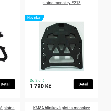
plotna monokey E213
Novinka
Do 2 dnů
Detail
Detail
1 790 Kč
vá plotna
KM8A hliníková plotna monokey