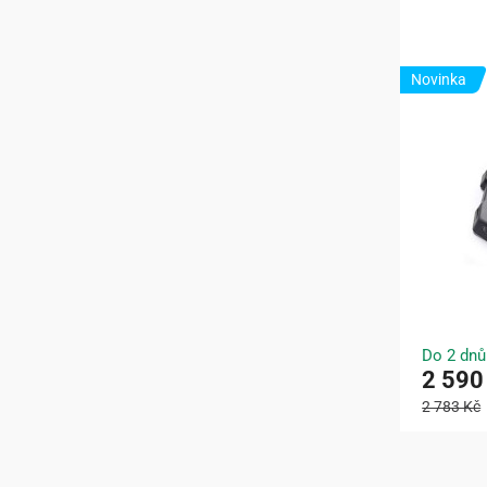
Novinka
Do 2 dnů
2 590
2 783 Kč