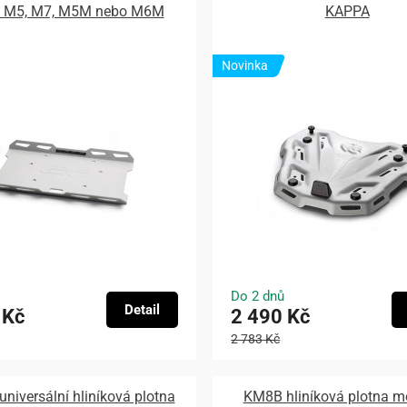
y M5, M7, M5M nebo M6M
KAPPA
Novinka
Do 2 dnů
Detail
 Kč
2 490 Kč
2 783 Kč
universální hliníková plotna
KM8B hliníková plotna 