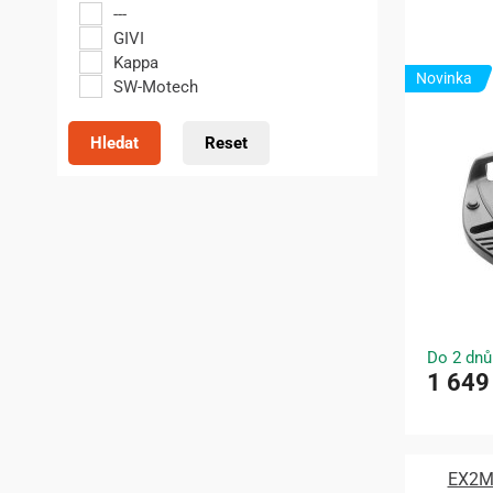
---
GIVI
Kappa
Novinka
SW-Motech
Hledat
Reset
Do 2 dnů
1 649
EX2M 