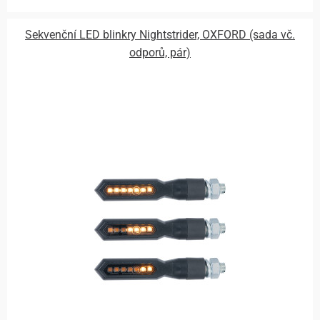
Sekvenční LED blinkry Nightstrider, OXFORD (sada vč.
odporů, pár)