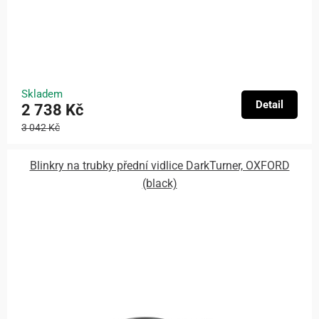
Skladem
Detail
2 738 Kč
3 042 Kč
Blinkry na trubky přední vidlice DarkTurner, OXFORD
(black)