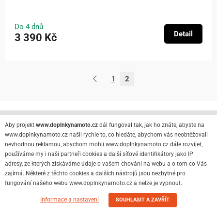
Do 4 dnů
Detail
3 390 Kč
1
2
Aby projekt
www.doplnkynamoto.cz
dál fungoval tak, jak ho znáte, abyste na
www.doplnkynamoto.cz našli rychle to, co hledáte, abychom vás neobtěžovali
nevhodnou reklamou, abychom mohli www.doplnkynamoto.cz dále rozvíjet,
používáme my i naši partneři cookies a další síťové identifikátory jako IP
adresy, ze kterých získáváme údaje o vašem chování na webu a o tom co Vás
Informace
zajímá. Některé z těchto cookies a dalších nástrojů jsou nezbytné pro
fungování našeho webu www.doplnkynamoto.cz a nelze je vypnout.
Výsledky hledání
Informace a nastavení
SOUHLASIT A ZAVŘÍT
O nás
Kontakty