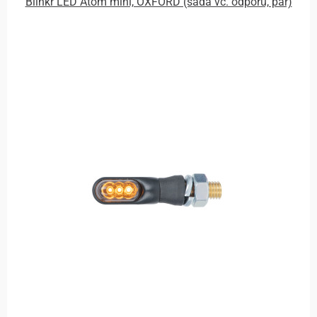
Blinkr LED Atom mini, OXFORD (sada vč. odporů, pár)