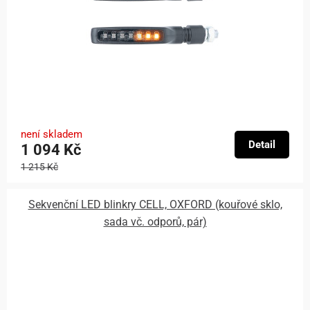
není skladem
Detail
1 094 Kč
1 215 Kč
Sekvenční LED blinkry CELL, OXFORD (kouřové sklo,
sada vč. odporů, pár)