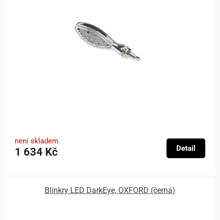
není skladem
Detail
1 634 Kč
Blinkry LED DarkEye, OXFORD (černá)