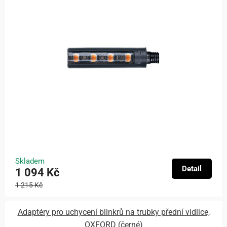
Skladem
Detail
1 094 Kč
1 215 Kč
Adaptéry pro uchycení blinkrů na trubky přední vidlice,
OXFORD (černé)