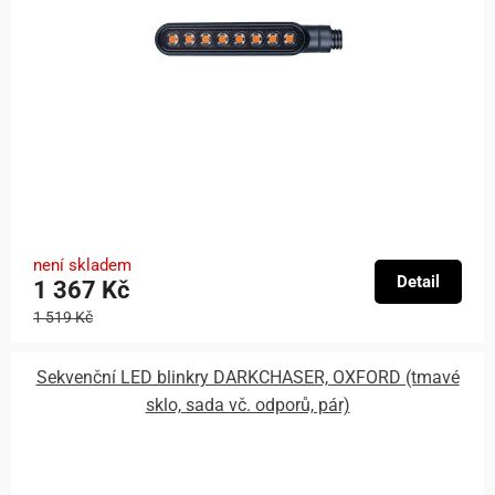
není skladem
Detail
1 367 Kč
1 519 Kč
Sekvenční LED blinkry DARKCHASER, OXFORD (tmavé
sklo, sada vč. odporů, pár)