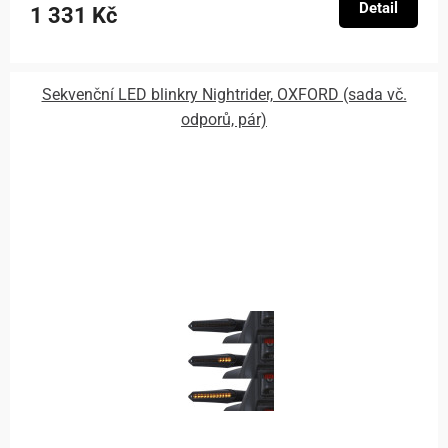
Detail
1 331 Kč
Sekvenční LED blinkry Nightrider, OXFORD (sada vč.
odporů, pár)