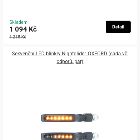
Skladem
Detail
1 094 Kč
1 215 Kč
Sekvenční LED blinkry Nightglider, OXFORD (sada vč.
odporů, pár)