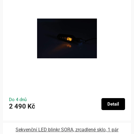
Do 4 dnů
Detail
2 490 Kč
Sekvenční LED blinkr SORA, zrcadlené sklo, 1 pár