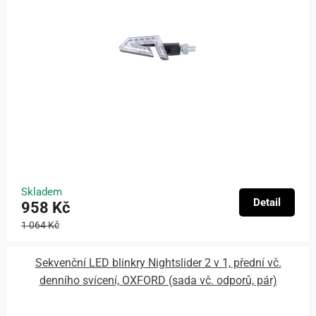
Skladem
Detail
958 Kč
1 064 Kč
Sekvenční LED blinkry Nightslider 2 v 1, přední vč.
denního svícení, OXFORD (sada vč. odporů, pár)