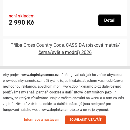
není skladem
Detail
2 990 Kč
Přilba Cross Country Code, CASSIDA (písková matná/
černá/světle modrá) 2026
Aby projekt
www.doplnkynamoto.cz
dál fungoval tak, jak ho znáte, abyste na
www.doplnkynamoto.cz našli rychle to, co hledáte, abychom vás neobtěžovali
nevhodnou reklamou, abychom mohli www.doplnkynamoto.cz dále rozvíjet,
používáme my i naši partneři cookies a další síťové identifikátory jako IP
adresy, ze kterých získáváme údaje o vašem chování na webu a o tom co Vás
zajímá. Některé z těchto cookies a dalších nástrojů jsou nezbytné pro
fungování našeho webu www.doplnkynamoto.cz a nelze je vypnout.
Informace a nastavení
SOUHLASIT A ZAVŘÍT