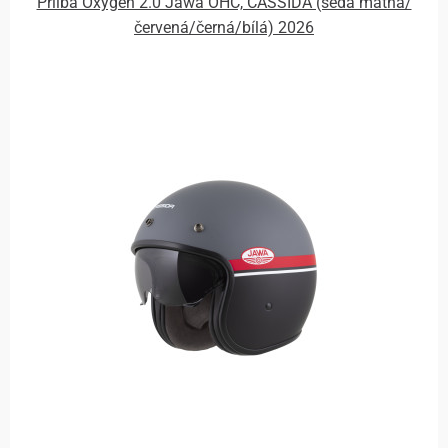
Přilba Oxygen 2.0 Jawa OHC, CASSIDA (šedá matná/
červená/černá/bílá) 2026