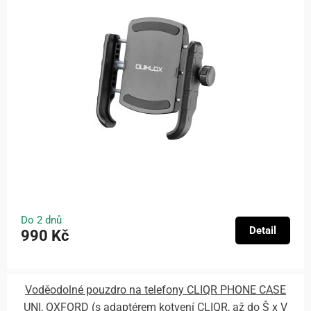
Do 2 dnů
Detail
990 Kč
Voděodolné pouzdro na telefony CLIQR PHONE CASE
UNI, OXFORD (s adaptérem kotvení CLIQR, až do Š x V