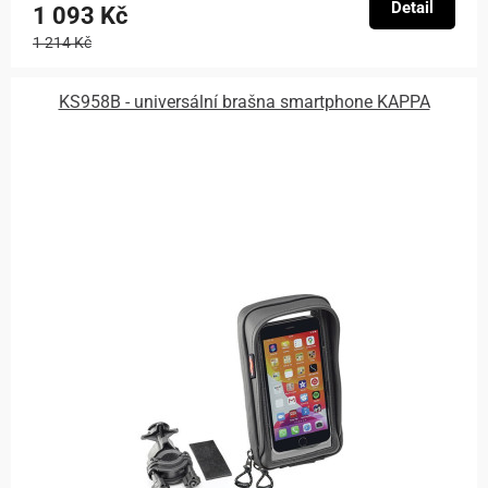
Detail
1 093 Kč
1 214 Kč
KS958B - universální brašna smartphone KAPPA