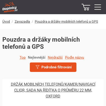
Úvod
Zavazadla
Pouzdra a držáky mobilních telefonů a GPS
Pouzdra a držáky mobilních
telefonů a GPS
Top
Nejlevnější
Nejdražší
Podle názvu
Podrobné filtrování
DRŽÁK MOBILNÍCH TELEFONŮ/KAMER/NAVIGACÍ
CLIQR, SADA NA ŘÍDÍTKA O PRŮMĚRU 22 MM,
OXFORD