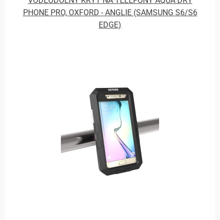
VODĚODOLNÝ KRYT NA TELEFONY AQUA DRY
PHONE PRO, OXFORD - ANGLIE (SAMSUNG S6/S6
EDGE)