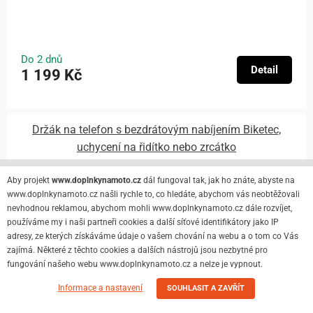
Do 2 dnů
Detail
1 199 Kč
Držák na telefon s bezdrátovým nabíjením Biketec,
uchycení na řidítko nebo zrcátko
Aby projekt
www.doplnkynamoto.cz
dál fungoval tak, jak ho znáte, abyste na
www.doplnkynamoto.cz našli rychle to, co hledáte, abychom vás neobtěžovali
nevhodnou reklamou, abychom mohli www.doplnkynamoto.cz dále rozvíjet,
používáme my i naši partneři cookies a další síťové identifikátory jako IP
adresy, ze kterých získáváme údaje o vašem chování na webu a o tom co Vás
zajímá. Některé z těchto cookies a dalších nástrojů jsou nezbytné pro
fungování našeho webu www.doplnkynamoto.cz a nelze je vypnout.
Informace a nastavení
SOUHLASIT A ZAVŘÍT