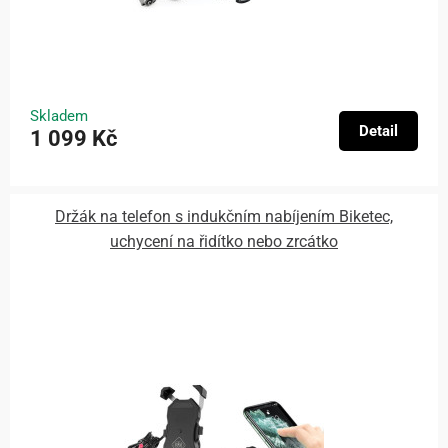
Skladem
Detail
1 099 Kč
Držák na telefon s indukčním nabíjením Biketec,
uchycení na řidítko nebo zrcátko