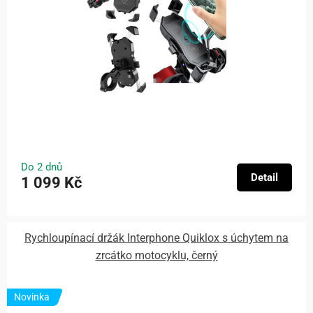
Do 2 dnů
Detail
1 099 Kč
Rychloupínací držák Interphone Quiklox s úchytem na
zrcátko motocyklu, černý
Novinka