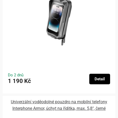
Do 2 dnů
Detail
1 190 Kč
Univerzální voděodolné pouzdro na mobilní telefony
Interphone Armor, úchyt na řídítka, max. 5,8", černé