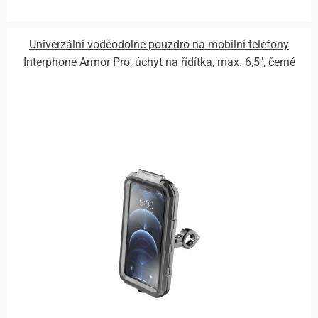
Univerzální voděodolné pouzdro na mobilní telefony
Interphone Armor Pro, úchyt na řídítka, max. 6,5", černé