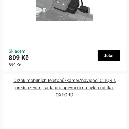
Skladem
Detail
809 Kč
899 Kč
Držák mobilních telefonů/kamer/navigací CLIQR s
předsazením, sada pro upevnění na cyklo řídítka,
OXFORD