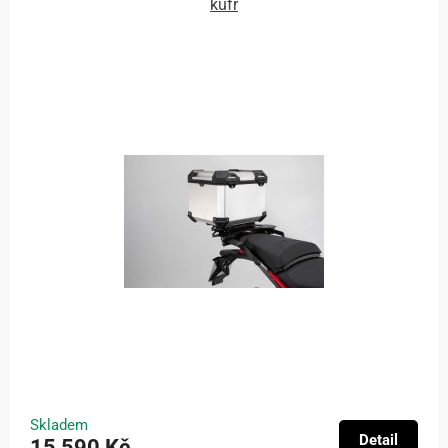
kufr
Skladem
Detail
15 590 Kč