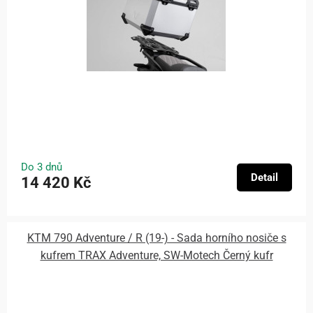
Do 3 dnů
Detail
14 420 Kč
KTM 790 Adventure / R (19-) - Sada horního nosiče s
kufrem TRAX Adventure, SW-Motech Černý kufr