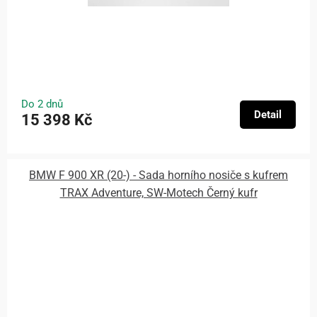
Do 2 dnů
Detail
15 398 Kč
BMW F 900 XR (20-) - Sada horního nosiče s kufrem
TRAX Adventure, SW-Motech Černý kufr