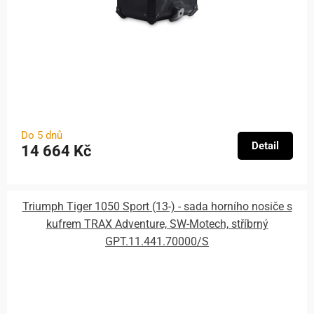
Do 5 dnů
Detail
14 664 Kč
Triumph Tiger 1050 Sport (13-) - sada horního nosiče s
kufrem TRAX Adventure, SW-Motech, stříbrný
GPT.11.441.70000/S