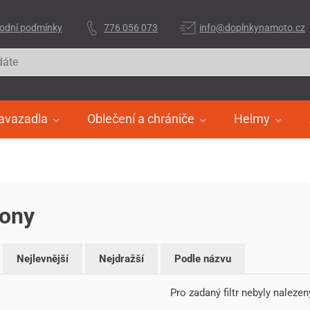
odní podmínky
776 056 073
info@doplnkynamoto.cz
avazadla
Oblečení a chrániče
Helmy
sony
Nejlevnější
Nejdražší
Podle názvu
Pro zadaný filtr nebyly nalezen