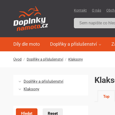
Kontakt
O nás
Obch
Díly dle moto
Doplňky a příslušenství
Z
Úvod
Doplňky a příslušenství
Klaksony
Klak
Doplňky a příslušenství
Klaksony
Top
Hledat
Reset