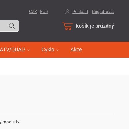
CZK
EUR
Přihlásit
/
Registrovat
košík je prázdný
ATV/QUAD
Cyklo
Akce
y produkty.