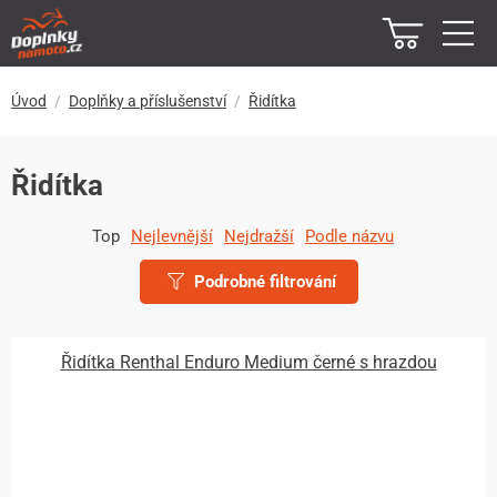
Úvod
Doplňky a příslušenství
Řidítka
Řidítka
Top
Nejlevnější
Nejdražší
Podle názvu
Podrobné filtrování
Řidítka Renthal Enduro Medium černé s hrazdou