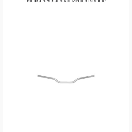
Řidítka Renthal Road Medium stříbrné